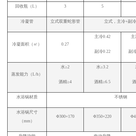
回收瓶（L）
3
5
冷凝管
立式双重蛇形管
立式，主冷+副
主冷0.42
主
冷凝面积（㎡）
0.27
副冷0.22
副冷
水≥2
水≥3.2
蒸发能力（L/h）
酒精≥4
酒精≥6.5
酒
水浴锅材质
不锈钢
水浴锅尺寸
Φ300×170
Φ350×220
Φ4
（mm）