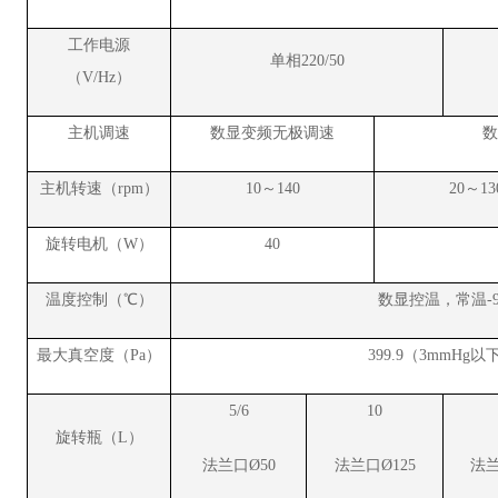
工作电源
单相220/50
（V/Hz）
主机调速
数显变频无极调速
数
主机转速（rpm）
10～140
20～13
旋转电机（W）
40
温度控制（℃）
数显控温，常温-9
最大真空度（Pa）
399.9（3mmHg以
5
/6
10
旋转瓶（L）
法兰口Ø50
法兰口Ø125
法兰