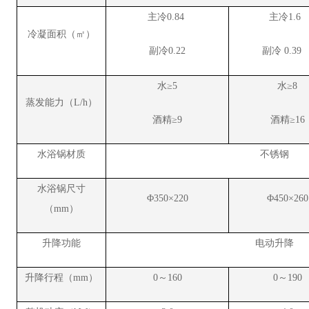
主冷0.
84
主冷
1.6
冷凝面积（㎡）
副冷0.22
副冷 0.3
水≥
5
水≥
8
蒸发能力（L/h）
酒精≥
9
酒精≥
16
水浴锅材质
不锈钢
水浴锅尺寸
Φ350×220
Φ450×260
（mm）
升降功能
电动升降
升降行程（mm）
0～160
0～190