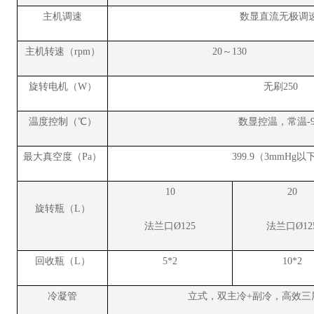
主机调速
数显直流无极调
主机转速（rpm）
20～130
旋转电机（W）
无刷250
温度控制（℃）
数显控温，常温-9
最大真空度（Pa）
399.9（3mmHg以
10
20
旋转瓶（L）
法兰口Ø125
法兰口Ø12
回收瓶（L）
5
*2
10
*2
冷凝管
立式，
双
主冷+副冷，高效三