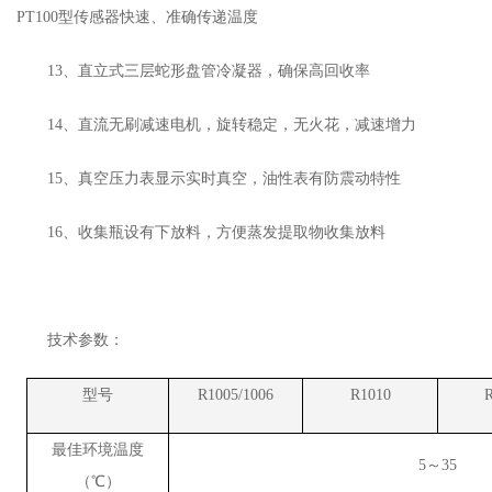
PT100型传感器快速、准确传递温度
13、直立式三层蛇形盘管冷凝器，确保高回收率
14、直流无刷减速电机，旋转稳定，无火花，减速增力
15、真空压力表显示实时真空，油性表有防震动特性
16、收集瓶设有下放料，方便蒸发提取物收集放料
技术参数：
型号
R100
5/1006
R1010
最佳环境温度
5～35
（℃）