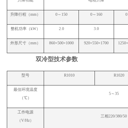
升降功能
电动升降
升降行程（mm）
0～150
0～160
0
整机功率（kW）
2.
0
3.0
外形尺寸（mm）
8
6
0
×
5
00×10
0
0
920×550×1700
1250
双冷型技术参数
型号
R1010
R1020
最佳环境温度
5～35
（℃）
工作电源
三相220/380/50
（V/Hz）